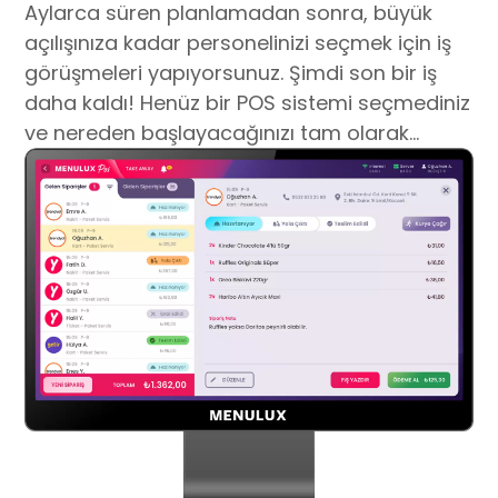
Adisyon Sistemi Nasıl Secilir?
Aylarca süren planlamadan sonra, büyük
açılışınıza kadar personelinizi seçmek için iş
görüşmeleri yapıyorsunuz. Şimdi son bir iş
daha kaldı! Henüz bir POS sistemi seçmediniz
ve nereden başlayacağınızı tam olarak
bilmiyorsunuz.