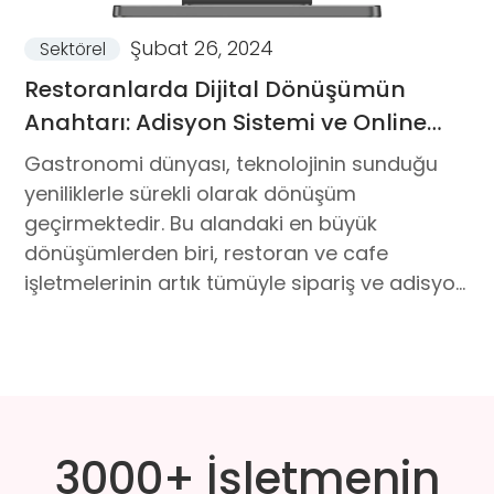
Şubat 26, 2024
Sektörel
Restoranlarda Dijital Dönüşümün
Anahtarı: Adisyon Sistemi ve Online
Sipariş Entegrasyonu
Gastronomi dünyası, teknolojinin sunduğu
yeniliklerle sürekli olarak dönüşüm
geçirmektedir. Bu alandaki en büyük
dönüşümlerden biri, restoran ve cafe
işletmelerinin artık tümüyle sipariş ve adisyon
sistemi gibi otomasyon yazılımları kullanması
ve bir çoğunun da büyük ölçekli online yemek
sipariş platformları üzerinden paket sipariş
kabul etmeye başlamasıdır.
3000+ İşletmenin