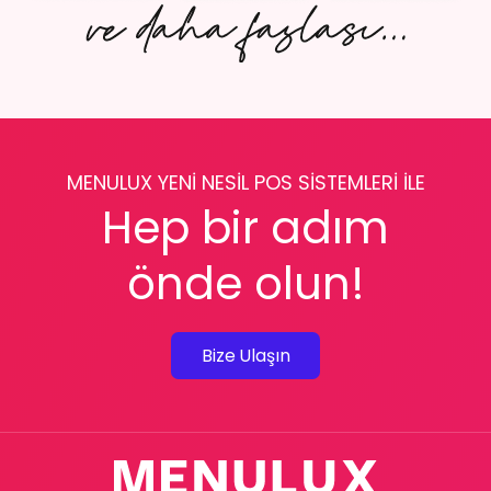
MENULUX YENİ NESİL POS SİSTEMLERİ İLE
Hep bir adım
önde olun!
Bize Ulaşın