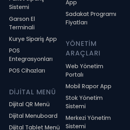
App
Sistemi
Sadakat Programı
Garson El
Fiyatları
Terminali
Kurye Sipariş App
YÖNETİM 
POS
ARAÇLARI
Entegrasyonları
Web Yönetim
POS Cihazları
Portalı
Mobil Rapor App
DİJİTAL MENÜ
Stok Yönetim
Dijital QR Menü
Sistemi
Dijital Menuboard
Merkezi Yönetim
Sistemi
Dijital Tablet Menü