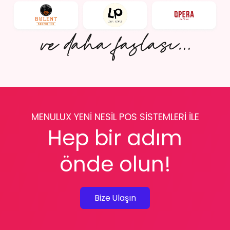
MENULUX YENİ NESİL POS SİSTEMLERİ İLE
Hep bir adım
önde olun!
Bize Ulaşın