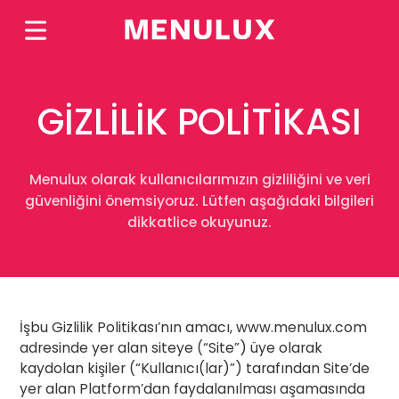
GİZLİLİK POLİTİKASI
Menulux olarak kullanıcılarımızın gizliliğini ve veri
güvenliğini önemsiyoruz. Lütfen aşağıdaki bilgileri
dikkatlice okuyunuz.
İşbu Gizlilik Politikası’nın amacı, www.menulux.com
adresinde yer alan siteye (“Site”) üye olarak
kaydolan kişiler (“Kullanıcı(lar)”) tarafından Site’de
yer alan Platform’dan faydalanılması aşamasında