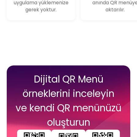
uygulama yüklemenize
anında
QR menü
y
gerek yoktur.
aktarılır.
Dijital QR Menü
örneklerini inceleyin
ve kendi QR menünüzü
oluşturun