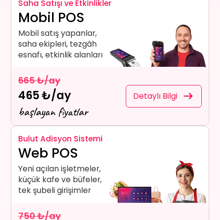
Saha Satışı ve Etkinlikler
Mobil POS
Mobil satış yapanlar,
saha ekipleri, tezgâh
esnafı, etkinlik alanları
665 ₺/ay
465 ₺/ay
Detaylı Bilgi
başlayan fiyatlar
Bulut Adisyon Sistemi
Web POS
Yeni açılan işletmeler,
küçük kafe ve büfeler,
tek şubeli girişimler
750 ₺/ay