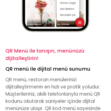
QR Menü ile tanışın, menünüzü
dijitalleştirin!
QR menü ile dijital menü sunumu
QR menü
, restoran menülerinizi
dijitalleştirmenin en hızlı ve pratik yoludur.
Müşterileriniz, akıllı telefonlarıyla
menü QR
kod
unu okutarak saniyeler içinde
dijital
menü
nüze ulaşır.
QR kod menü
sayesinde