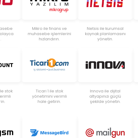
hasebe
Mikro ile finans ve
Netsis ile kurumsal
 kolayca
muhasebe işlemlerini
kaynak planlamasını
.
hızlandırın.
yönetin.
le stok
Ticari 1 ile stok
Innova ile dijital
erimli
yönetimini verimli
altyapınızı güçlü
in.
hale getirin.
şekilde yönetin.