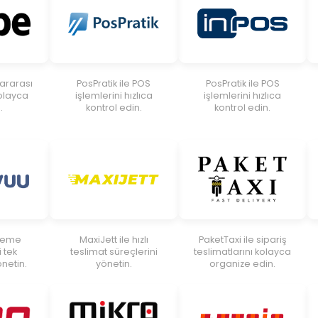
lararası
PosPratik ile POS
PosPratik ile POS
olayca
işlemlerini hızlıca
işlemlerini hızlıca
.
kontrol edin.
kontrol edin.
ödeme
MaxiJett ile hızlı
PaketTaxi ile sipariş
 tek
teslimat süreçlerini
teslimatlarını kolayca
netin.
yönetin.
organize edin.