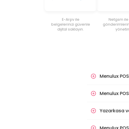
E-Arşiv ile
Netgsm ile
belgelerinizi güvenle
gönderimlerini
dijital saklayın.
yönetin
Menulux POS 
Menulux POS
Yazarkasa ve
Menulux POS’