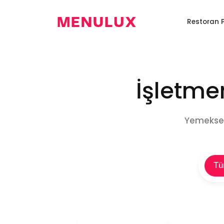
EN
Anasayfa
Restoran 
Restoran
Dijital
Kiosk
Restoran
Programı
Menü
Sistemi
Robotu
0850
346
6586
İşletmen
Yemeksep
Tü