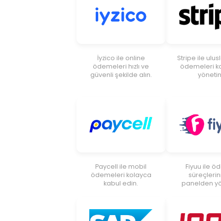
İyzico ile online
Stripe ile ulus
ödemeleri hızlı ve
ödemeleri k
güvenli şekilde alın.
yönetin
Paycell ile mobil
Fiyuu ile 
ödemeleri kolayca
süreçlerini
kabul edin.
panelden yö