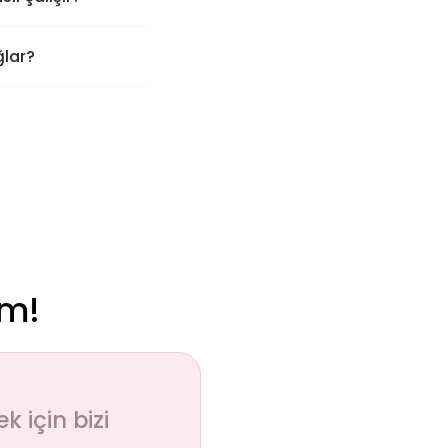
ğlar?
ım!
 için bizi