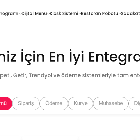
İletişim
Programı
Dijital Menü
Kiosk Sistemi
Restoran Robotu
Sadakat
Sadakat
Fiyatlar
Programı
iz İçin En İyi Enteg
eti, Getir, Trendyol ve ödeme sistemleriyle tam en
mü
Sipariş
Ödeme
Kurye
Muhasebe
Di