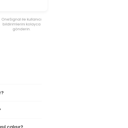
OneSignal ile kullanıcı
bildirimlerini kolayca
gönderin.
r?
?
ıl çalışır?