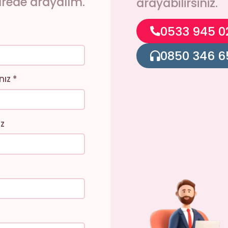
sürede arayalım.
arayabilirsiniz.
0533 945 0
0850 346 6
ız *
iz