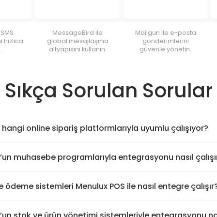
 SMS
MessageBird ile
Mailgun ile e-posta
 hızlıca
global mesajlaşma
gönderimlerini
.
altyapısını kullanın.
güvenle yönetin.
Sıkça Sorulan Sorular
hangi online sipariş platformlarıyla uyumlu çalışıyor?
’un muhasebe programlarıyla entegrasyonu nasıl çalışı
 ödeme sistemleri Menulux POS ile nasıl entegre çalışır
un stok ve ürün yönetimi sistemleriyle entegrasyonu nas