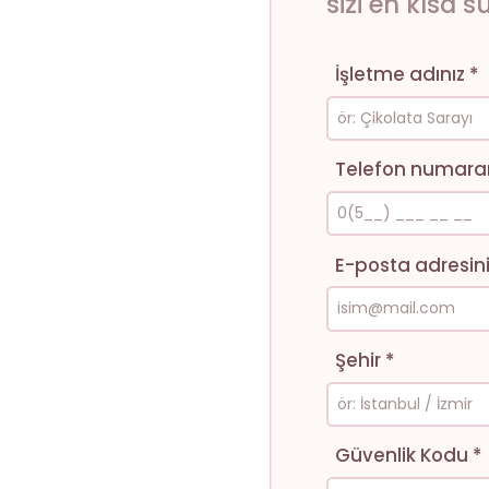
sizi en kısa 
İşletme adınız *
Telefon numaran
E-posta adresin
Şehir *
Güvenlik Kodu *