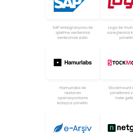
SAP entegrasyonu ile
Logo ile mu
işletme verilerinizi
süreçlerinizi
senkronize edin.
yönetin
Hamurlabs ile
Stockmount i
restoran
yönetimini v
operasyonlarını
hale getir
kolayca yönetin.