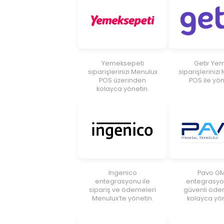
Yemeksepeti
Getir Ye
siparişlerinizi Menulux
siparişlerinizi
POS üzerinden
POS ile yön
kolayca yönetin.
Ingenico
Pavo G
entegrasyonu ile
entegrasyon
sipariş ve ödemeleri
güvenli öde
Menulux’te yönetin.
kolayca yön