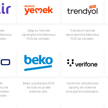
mek
Migros Yemek
Trendyol Yemek
 Menulux
siparişlerinizi Menulux
siparişlerinizi Menulux
etin.
POS ile yönetin.
POS ile yönetin.
MU
Beko yazarkasa POS
Verifone cihazlarıyla
u ile
ile hızlı ve pratik
sipariş ve ödeme
meleri
ödeme alın.
süreçlerini hızlandırın.
etin.