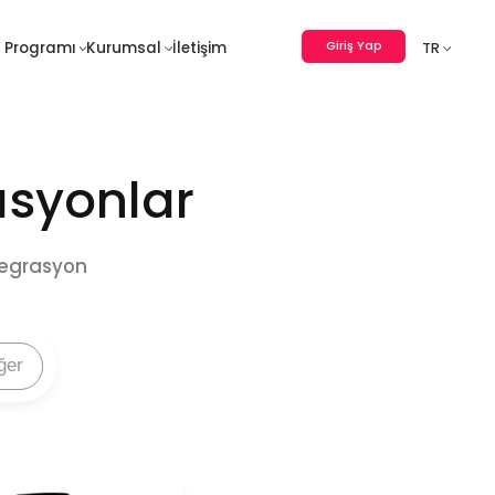
Giriş Yap
 Programı
Kurumsal
İletişim
TR
rasyonlar
tegrasyon
ğer