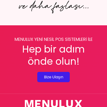
MENULUX YENİ NESİL POS SİSTEMLERİ İLE
Hep bir adım
önde olun!
Bize Ulaşın