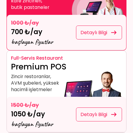
kafe zincirleri,
butik pastaneler
1000 ₺/ay
700 ₺/ay
Detaylı Bilgi
başlayan fiyatlar
Full-Servis Restaurant
Premium POS
Zincir restoranlar,
AVM şubeleri, yüksek
hacimli işletmeler
1500 ₺/ay
1050 ₺/ay
Detaylı Bilgi
başlayan fiyatlar