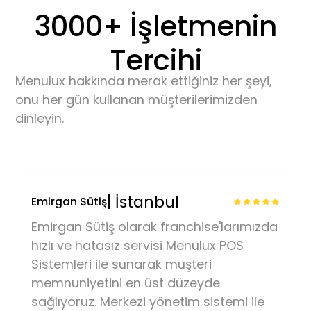
3000+ İşletmenin
Tercihi
Menulux hakkında merak ettiğiniz her şeyi,
onu her gün kullanan müşterilerimizden
dinleyin.
| İstanbul
Serafina Restaurant
Dinesty Grup olarak Serafina
restaurantlarımızda Menulux POS
Sistemlerinin bize sunduğu yeni nesil
mali onaylı restoran otomasyon
sistemini kullanarak müşteri