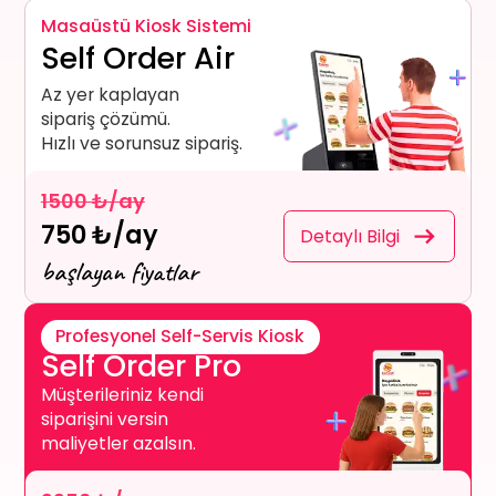
Masaüstü Kiosk Sistemi
Self Order Air
Az yer kaplayan
sipariş çözümü.
Hızlı ve sorunsuz sipariş.
1500 ₺/ay
750 ₺/ay
Detaylı Bilgi
başlayan fiyatlar
Profesyonel Self-Servis Kiosk
Self Order Pro
Müşterileriniz kendi
siparişini versin
maliyetler azalsın.