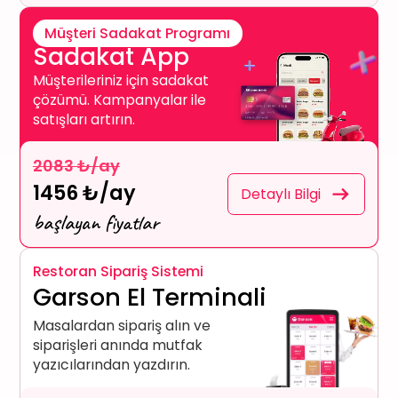
Müşteri Sadakat Programı
Sadakat App
Müşterileriniz için sadakat
çözümü. Kampanyalar ile
satışları artırın.
2083 ₺/ay
1456 ₺/ay
Detaylı Bilgi
başlayan fiyatlar
Restoran Sipariş Sistemi
Garson El Terminali
Masalardan sipariş alın ve
siparişleri anında mutfak
yazıcılarından yazdırın.