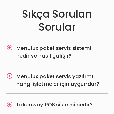
Sıkça Sorulan
Sorular
Menulux paket servis sistemi
nedir ve nasıl çalışır?
Menulux paket servis yazılımı
hangi işletmeler için uygundur?
Takeaway POS sistemi nedir?