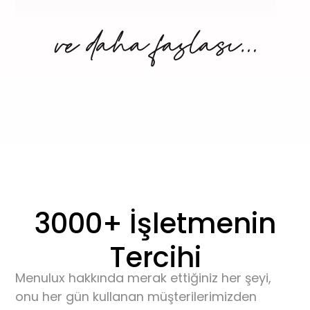
3000+ İşletmenin
Tercihi
Menulux hakkında merak ettiğiniz her şeyi,
onu her gün kullanan müşterilerimizden