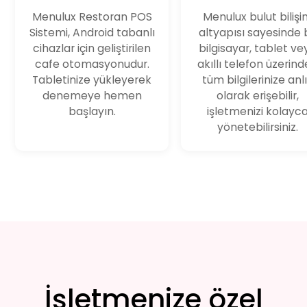
Menulux Restoran POS
Menulux bulut biliş
Sistemi, Android tabanlı
altyapısı sayesinde b
cihazlar için geliştirilen
bilgisayar, tablet ve
cafe otomasyonudur.
akıllı telefon üzerin
Tabletinize yükleyerek
tüm bilgilerinize anl
denemeye hemen
olarak erişebilir,
başlayın.
işletmenizi kolayc
yönetebilirsiniz.
İşletmenize özel