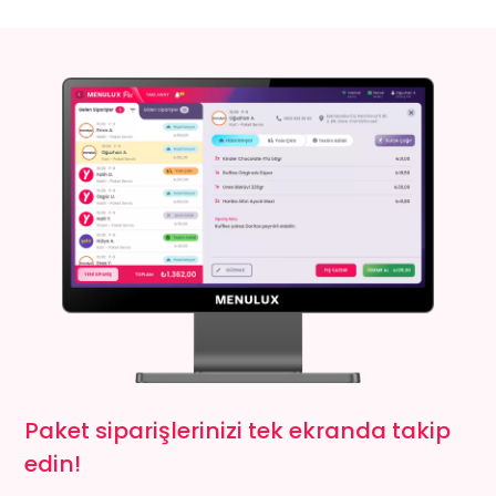
Paket siparişlerinizi tek ekranda takip
edin!