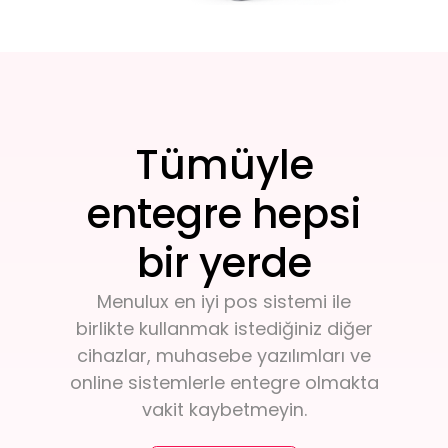
Tümüyle
entegre hepsi
bir yerde
Menulux
en iyi pos sistemi
ile
birlikte kullanmak istediğiniz diğer
cihazlar, muhasebe yazılımları ve
online sistemlerle entegre olmakta
vakit kaybetmeyin.