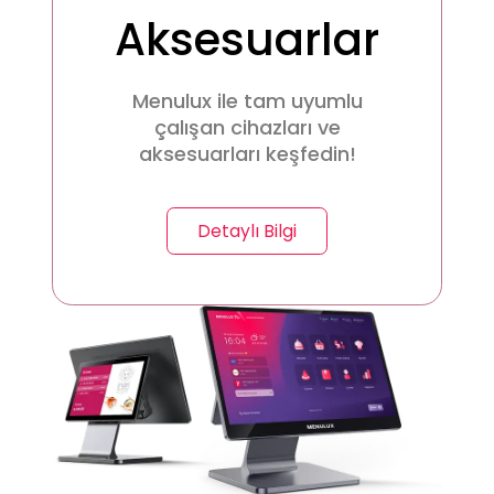
Aksesuarlar
Menulux ile tam uyumlu
çalışan cihazları ve
aksesuarları keşfedin!
Detaylı Bilgi