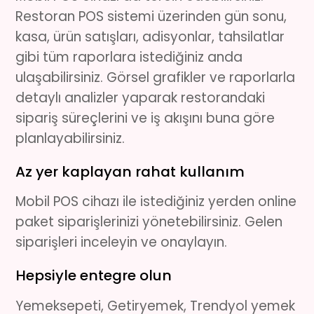
Restoran POS sistemi üzerinden gün sonu,
kasa, ürün satışları, adisyonlar, tahsilatlar
gibi tüm raporlara istediğiniz anda
ulaşabilirsiniz. Görsel grafikler ve raporlarla
detaylı analizler yaparak restorandaki
sipariş süreçlerini ve iş akışını buna göre
planlayabilirsiniz.
Az yer kaplayan rahat kullanım
Mobil POS cihazı ile istediğiniz yerden online
paket siparişlerinizi yönetebilirsiniz. Gelen
siparişleri inceleyin ve onaylayın.
Hepsiyle entegre olun
Yemeksepeti, Getiryemek, Trendyol yemek