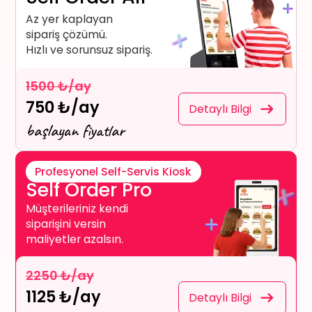
Az yer kaplayan
sipariş çözümü.
Hızlı ve sorunsuz sipariş.
1500 ₺/ay
750 ₺/ay
Detaylı Bilgi
başlayan fiyatlar
Profesyonel Self-Servis Kiosk
Self Order Pro
Müşterileriniz kendi
siparişini versin
maliyetler azalsın.
2250 ₺/ay
1125 ₺/ay
Detaylı Bilgi