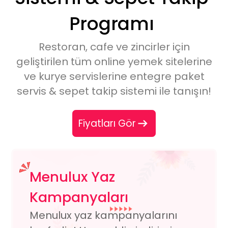
Programı
Restoran, cafe ve zincirler için
geliştirilen tüm online yemek sitelerine
ve kurye servislerine entegre paket
servis & sepet takip sistemi ile tanışın!
Fiyatları Gör
Menulux Yaz
Kampanyaları
Menulux yaz kampanyalarını