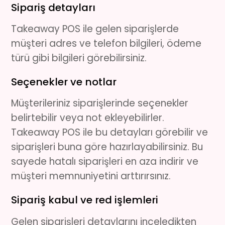
Sipariş detayları
Takeaway POS ile gelen siparişlerde
müşteri adres ve telefon bilgileri, ödeme
türü gibi bilgileri görebilirsiniz.
Seçenekler ve notlar
Müşterileriniz siparişlerinde seçenekler
belirtebilir veya not ekleyebilirler.
Takeaway POS ile bu detayları görebilir ve
siparişleri buna göre hazırlayabilirsiniz. Bu
sayede hatalı siparişleri en aza indirir ve
müşteri memnuniyetini arttırırsınız.
Sipariş kabul ve red işlemleri
Gelen siparişleri detaylarını inceledikten