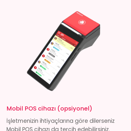
Mobil POS cihazı (opsiyonel)
İşletmenizin ihtiyaçlarına göre dilerseniz
Mobil POS cihazı da tercih edebilirsiniz.