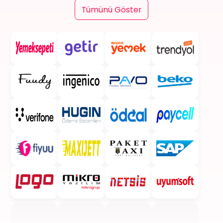
Tümünü Göster