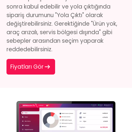
sonra kabul edebilir ve yola çıktığında
sipariş durumunu "Yola Çıktı" olarak
değiştirebilirsiniz. Gerektiğinde "Ürün yok,
araç arızalı, servis bölgesi dışında" gibi
sebepler arasından seçim yaparak
reddedebilirsiniz.
Fiyatları Gör