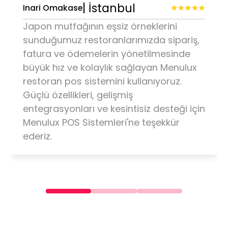
Kolay arayüzleri, hatasız ve hızlı
çalışması ve gelişmiş entegrasyonları
nedeniyle Elmacıoğlu Restoranımızda
Menulux
POS sistemi
ne geçtik. Menulux
restoran programı sayesinde sipariş ve
fatura yönetimi, yazarkasa
entegrasyonu ve Logo veri
aktarımındaki tüm sorunlarımız çözüldü.