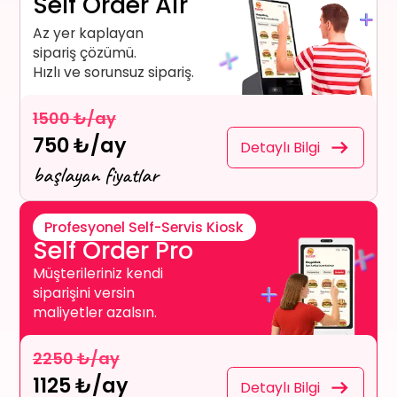
Self Order Air
Az yer kaplayan
sipariş çözümü.
Hızlı ve sorunsuz sipariş.
1500 ₺/ay
750 ₺/ay
Detaylı Bilgi
başlayan fiyatlar
Profesyonel Self-Servis Kiosk
Self Order Pro
Müşterileriniz kendi
siparişini versin
maliyetler azalsın.
2250 ₺/ay
1125 ₺/ay
Detaylı Bilgi