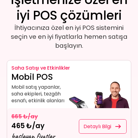
iyi POS çözümleri
İhtiyacınıza özel
en iyi POS sistemi
ni
seçin ve en iyi fiyatlarla hemen satışa
başlayın.
Saha Satışı ve Etkinlikler
Mobil POS
Mobil satış yapanlar,
saha ekipleri, tezgâh
esnafı, etkinlik alanları
665 ₺/ay
465 ₺/ay
Detaylı Bilgi
başlayan fiyatlar