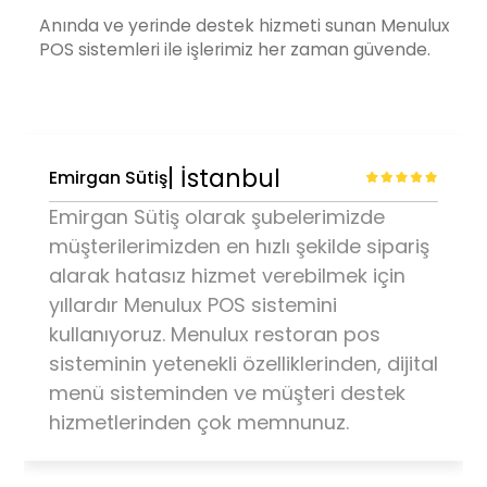
Anında ve yerinde destek hizmeti sunan Menulux
POS sistemleri
ile işlerimiz her zaman güvende.
| İstanbul
EspressoPark
EspressoPark şubelerimizde hızlı satış
işlemlerimizi hatasız gerçekleştirmek için
Menulux
POS sistemleri
nin sunduğu yeni
nesil restoran programı ve stok
sistemini kullanıyoruz. Menulux'e
işletmemize gösterdiği ilgi ve destekten
dolayı teşekkür ederiz.
| Kayseri
Elmacıoğlu Restoran