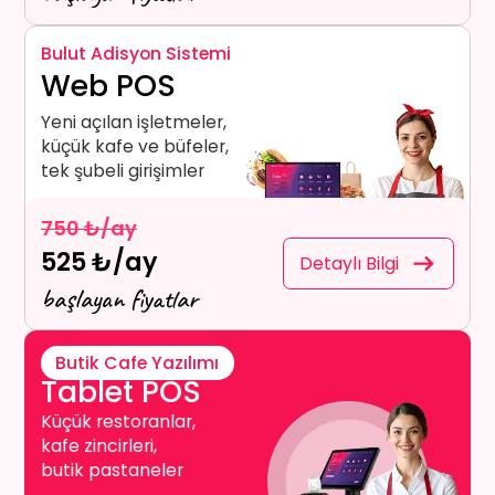
Bulut Adisyon Sistemi
Web POS
Yeni açılan işletmeler,
küçük kafe ve büfeler,
tek şubeli girişimler
750 ₺/ay
525 ₺/ay
Detaylı Bilgi
başlayan fiyatlar
Butik Cafe Yazılımı
Tablet POS
Küçük restoranlar,
kafe zincirleri,
butik pastaneler