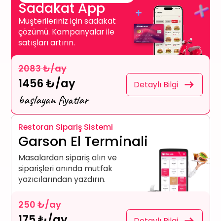
Sadakat App
Müşterileriniz için sadakat
çözümü. Kampanyalar ile
satışları artırın.
2083 ₺/ay
1456 ₺/ay
Detaylı Bilgi
başlayan fiyatlar
Restoran Sipariş Sistemi
Garson El Terminali
Masalardan sipariş alın ve
siparişleri anında mutfak
yazıcılarından yazdırın.
250 ₺/ay
175 ₺/ay
Detaylı Bilgi