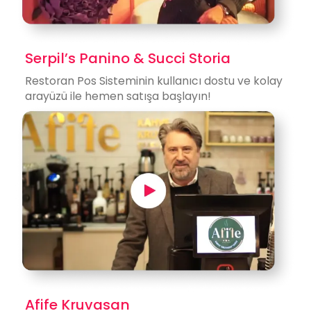
Serpil’s Panino & Succi Storia
Restoran
Pos Sistemi
nin kullanıcı dostu ve kolay
arayüzü ile hemen satışa başlayın!
Afife Kruvasan