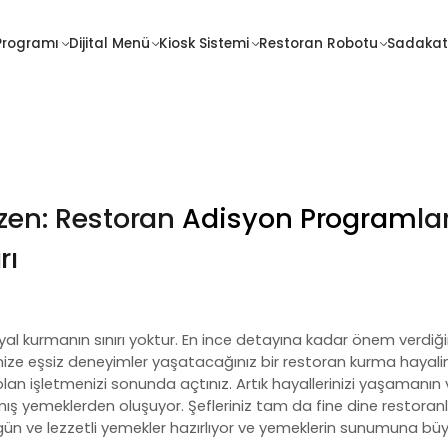
İletişim
Programı
Dijital Menü
Kiosk Sistemi
Restoran Robotu
Sadakat
Sadakat
Fiyatlar
Programı
üzen: Restoran
Adisyon Program
la
rı
yal kurmanın sınırı yoktur. En ince detayına kadar önem verdiğ
inize eşsiz deneyimler yaşatacağınız bir restoran kurma hayalin
ı olan işletmenizi sonunda açtınız. Artık hayallerinizi yaşamanı
mış yemeklerden oluşuyor. Şefleriniz tam da fine dine restoran
n ve lezzetli yemekler hazırlıyor ve yemeklerin sunumuna büyük