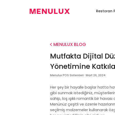
EN
Anasayfa
Restoran 
Restoran
Dijital
Kiosk
Restoran
Programı
Menü
Sistemi
Robotu
0850
346
6586
MENULUX BLOG
Mutfakta Dijital D
Yönetimine Katkıla
Menulux POS Sistemleri · Mart 26, 2024
Her şey bir hayalle başlar hatta ha
gibi sunmak istediğiniz, müşteriler
sahip, loş ışıklı romantik bir havas
Menünüz çeşitli ve özenle hazırlan
seçilmiş malzemeler kullanarak özgü