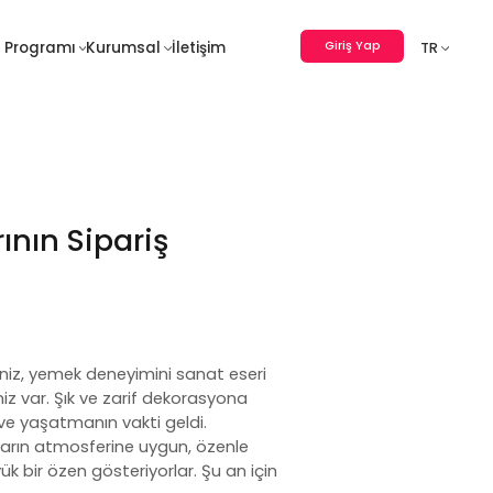
Giriş Yap
 Programı
Kurumsal
İletişim
TR
rının Sipariş
iniz, yemek deneyimini sanat eseri
iz var. Şık ve zarif dekorasyona
n ve yaşatmanın vakti geldi.
ların atmosferine uygun, özenle
 bir özen gösteriyorlar. Şu an için