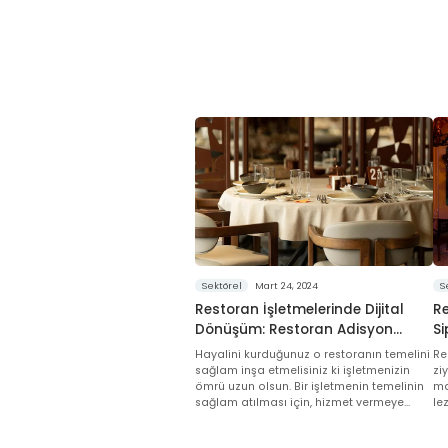
Sektörel
Mart 24, 2024
S
Restoran İşletmelerinde Dijital
Re
Dönüşüm: Restoran Adisyon
S
Programlarının Rolü ve Önemi
Sü
Hayalini kurduğunuz o restoranın temelini
Re
sağlam inşa etmelisiniz ki işletmenizin
zi
ömrü uzun olsun. Bir işletmenin temelinin
ma
sağlam atılması için, hizmet vermeye
le
başlamadan önce doğru bir adisyon
sistemi seçmeniz gerekir!