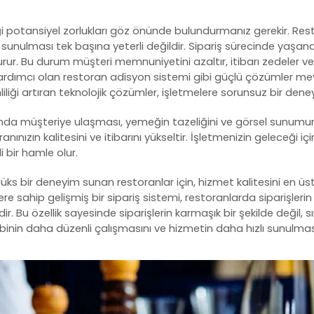
ği potansiyel zorlukları göz önünde bulundurmanız gerekir. Rest
sunulması tek başına yeterli değildir. Sipariş sürecinde yaşana
urur. Bu durum müşteri memnuniyetini azaltır, itibarı zedeler ve
yardımcı olan
restoran adisyon sistemi
gibi güçlü çözümler mev
iliği artıran teknolojik çözümler, işletmelere sorunsuz bir den
nda müşteriye ulaşması, yemeğin tazeliğini ve görsel sunumunu
ınızın kalitesini ve itibarını yükseltir. İşletmenizin geleceği içi
 bir hamle olur.
e lüks bir deneyim sunan restoranlar için, hizmet kalitesini en ü
lere sahip gelişmiş bir
sipariş sistemi
, restoranlarda siparişlerin 
dir. Bu özellik sayesinde siparişlerin karmaşık bir şekilde değil, 
binin daha düzenli çalışmasını ve hizmetin daha hızlı sunulmas