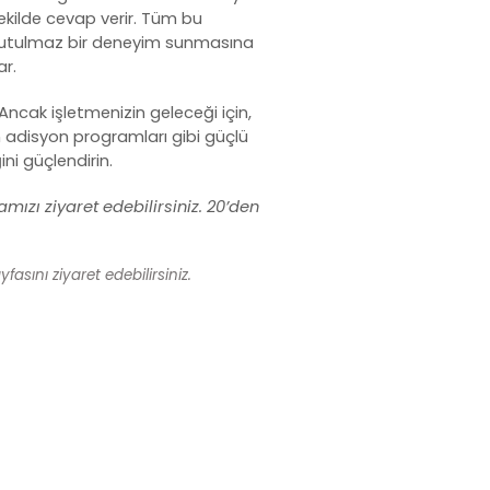
şekilde cevap verir. Tüm bu
e unutulmaz bir deneyim sunmasına
ar.
Ancak işletmenizin geleceği için,
in adisyon programları gibi güçlü
ni güçlendirin.
mızı ziyaret edebilirsiniz. 20’den
fasını ziyaret edebilirsiniz.