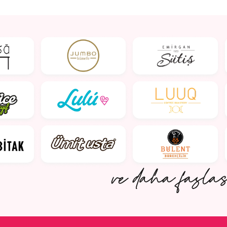
Pavo Finansal Teknoloji Çözümleri
stratejik iş birliğini yeni nesil Pavo Andr
Pos cihazları ile devam ettirme kararı al