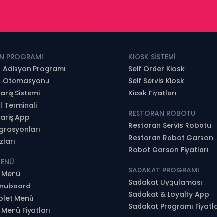
N PROGRAMI
KIOSK SİSTEMİ
 Adisyon Programı
Self Order Kiosk
n Otomasyonu
Self Servis Kiosk
ariş Sistemi
Kiosk Fiyatları
l Terminali
RESTORAN ROBOTU
pariş App
Restoran Servis Robotu
grasyonları
Restoran Robot Garson
zları
Robot Garson Fiyatları
MENÜ
SADAKAT PROGRAMI
R Menü
Sadakat Uygulaması
Menuboard
Sadakat & Loyalty App
ablet Menü
Sadakat Programı Fiyatla
R Menü Fiyatları