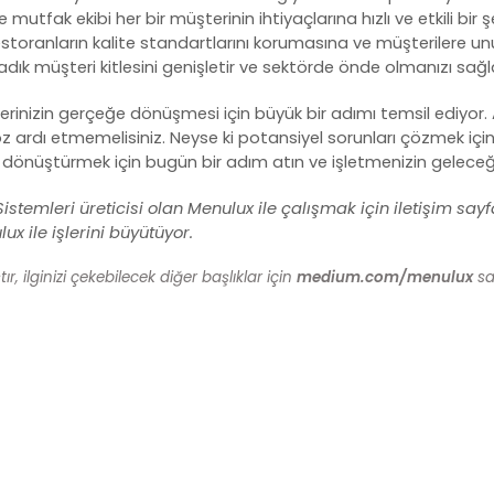
mutfak ekibi her bir müşterinin ihtiyaçlarına hızlı ve etkili bir 
s restoranların kalite standartlarını korumasına ve müşteriler
dık müşteri kitlesini genişletir ve sektörde önde olmanızı sağl
lerinizin gerçeğe dönüşmesi için büyük bir adımı temsil ediyor. 
göz ardı etmemelisiniz. Neyse ki potansiyel sorunları çözmek iç
 dönüştürmek için bugün bir adım atın ve işletmenizin geleceği
istemleri
üreticisi olan Menulux ile çalışmak için
iletişim
sayfa
x ile işlerini büyütüyor.
, ilginizi çekebilecek diğer başlıklar için
medium.com/menulux
say