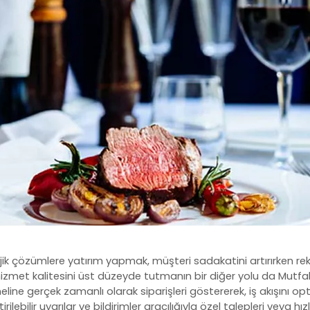
lojik çözümlere yatırım yapmak, müşteri sadakatini artırırken r
 hizmet kalitesini üst düzeyde tutmanın bir diğer yolu da Mutfak e
line gerçek zamanlı olarak siparişleri göstererek, iş akışını o
irilebilir uyarılar ve bildirimler aracılığıyla özel talepleri veya hız