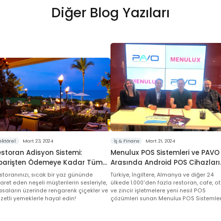
Diğer Blog Yazıları
ektörel
Mart 23, 2024
İş & Finans
Mart 21, 2024
storan Adisyon Sistemi:
Menulux POS Sistemleri ve PAVO
iparişten Ödemeye Kadar Tüm
Arasında Android POS Cihazları
reçleri Kolaylaştırıyor
Konusunda Stratejik İşbirliği
storanınızı, sıcak bir yaz gününde
Türkiye, İngiltere, Almanya ve diğer 24
yaret eden neşeli müşterilerin sesleriyle,
ülkede 1.000'den fazla restoran, cafe, ot
saların üzerinde rengarenk çiçekler ve
ve zincir işletmelere yeni nesil POS
zzetli yemeklerle hayal edin!
çözümleri sunan Menulux POS Sistemler
ile Türkiye’nin en kapsamlı finansal
teknolojiler ekosistemi Aktif Bank’ın iştir