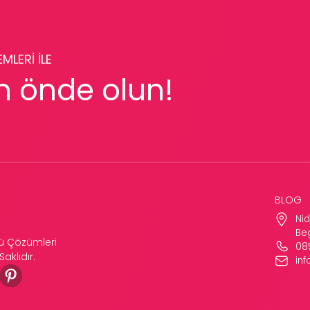
MLERİ İLE
m önde olun!
BLOG
Nid
Be
nü Çözümleri
08
aklıdır.
in