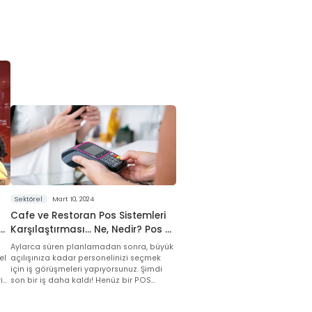
Sektörel
Mart 10, 2024
Cafe ve Restoran Pos Sistemleri
Karşılaştırması… Ne, Nedir? Pos &
Adisyon Sistemi Nasıl Seçilir?
Aylarca süren planlamadan sonra, büyük
el
açılışınıza kadar personelinizi seçmek
için iş görüşmeleri yapıyorsunuz. Şimdi
i
son bir iş daha kaldı! Henüz bir POS
sistemi seçmediniz ve nereden
aki
başlayacağınızı tam olarak