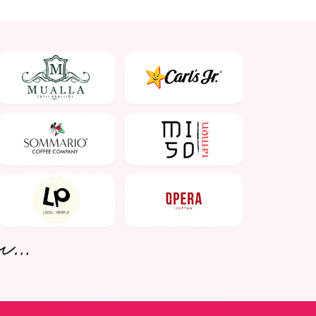
bilmiyorsunuz.
oid
dı.