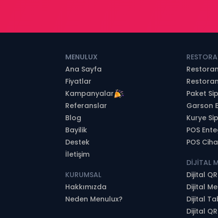
MENULUX
RESTORA
Ana Sayfa
Restoran
Fiyatlar
Restora
Kampanyalar
Paket Sip
Referanslar
Garson E
Blog
Kurye Si
Bayilik
POS Ente
Destek
POS Ciha
İletişim
DİJİTAL 
KURUMSAL
Dijital Q
Hakkımızda
Dijital 
Neden Menulux?
Dijital T
Dijital Q