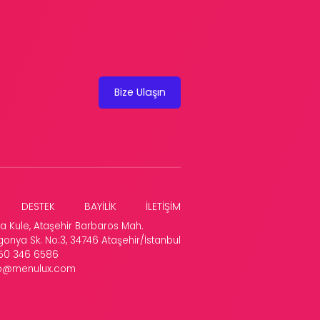
Bize Ulaşın
DESTEK
BAYİLİK
İLETİŞİM
a Kule, Ataşehir Barbaros Mah.
gonya Sk. No:3, 34746
Ataşehir/İstanbul
50 346 6586
fo@menulux.com