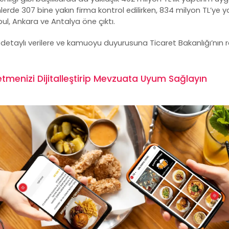
mlerde 307 bine yakın firma kontrol edilirken, 834 milyon TL’ye y
bul, Ankara ve Antalya öne çıktı.
li detaylı verilere ve kamuoyu duyurusuna
Ticaret Bakanlığı’nın
tmenizi Dijitalleştirip Mevzuata Uyum Sağlayın