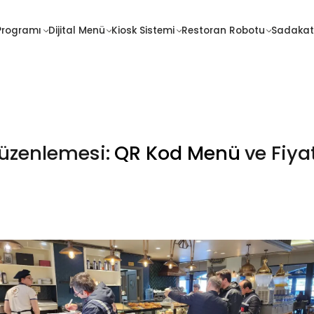
İletişim
Programı
Dijital Menü
Kiosk Sistemi
Restoran Robotu
Sadakat
Sadakat
Fiyatlar
Programı
Düzenlemesi:
QR Kod Menü
ve Fiyat