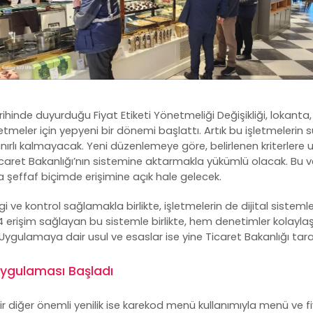
tarihinde duyurduğu
Fiyat Etiketi Yönetmeliği Değişikliği
, lokanta
tmeler için yepyeni bir dönemi başlattı. Artık bu işletmelerin s
 sınırlı kalmayacak. Yeni düzenlemeye göre, belirlenen kriterlere u
 Ticaret Bakanlığı’nın sistemine aktarmakla yükümlü olacak. Bu ver
şeffaf biçimde erişimine açık hale gelecek.
gi ve kontrol sağlamakla birlikte, işletmelerin de dijital sistem
/24 erişim sağlayan bu sistemle birlikte, hem denetimler kolayl
Uygulamaya dair usul ve esaslar ise yine Ticaret Bakanlığı tar
i Uygulaması Başladı
r diğer önemli yenilik ise
karekod menü
kullanımıyla menü ve f