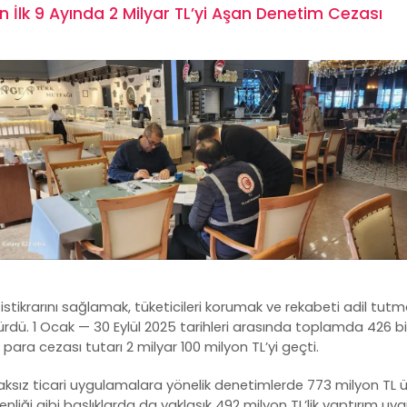
n İlk 9 Ayında 2 Milyar TL’yi Aşan Denetim Cezası
t istikrarını sağlamak, tüketicileri korumak ve rekabeti adil tu
dürdü. 1 Ocak — 30 Eylül 2025 tarihleri arasında toplamda 426 bi
para cezası tutarı 2 milyar 100 milyon TL’yi geçti.
haksız ticari uygulamalara yönelik denetimlerde 773 milyon TL ü
nliği gibi başlıklarda da yaklaşık 492 milyon TL’lik yaptırım uygu