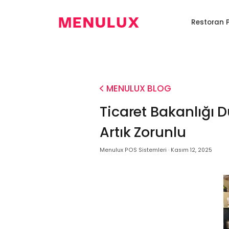
EN
Anasayfa
Restoran 
Restoran
Dijital
Kiosk
Restoran
Programı
Menü
Sistemi
Robotu
0850
346
6586
MENULUX BLOG
Ticaret Bakanlığı 
Artık Zorunlu
Menulux POS Sistemleri · Kasım 12, 2025