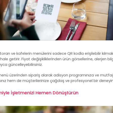
toran ve kafelerin menülerini sadece QR kodla erişilebilir kıl
hale getirir. Fiyat değişikliklerinden ürün görsellerine, alerjen 
yca güncelleyebilirsiniz.
nü üzerinden sipariş alarak
adisyon programı
nıza ve mutfağ
z hem de müşterilerinize çağdaş ve profesyonel bir deneyim
imiyle İşletmenizi Hemen Dönüştürün