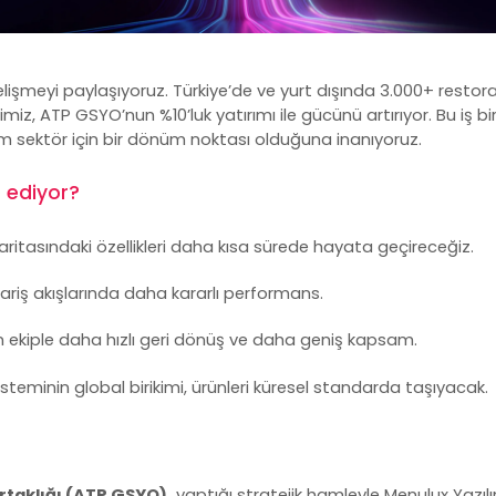
elişmeyi paylaşıyoruz. Türkiye’de ve yurt dışında 3.000+ restor
imiz,
ATP GSYO
’nun %10’luk yatırımı ile gücünü artırıyor. Bu iş bi
 tüm sektör için bir dönüm noktası olduğuna inanıyoruz.
e ediyor?
aritasındaki özellikleri daha kısa sürede hayata geçireceğiz.
ariş akışlarında daha kararlı performans.
ekiple daha hızlı geri dönüş ve daha geniş kapsam.
teminin global birikimi, ürünleri küresel standarda taşıyacak.
rtaklığı (ATP GSYO),
yaptığı stratejik hamleyle Menulux Yazıl