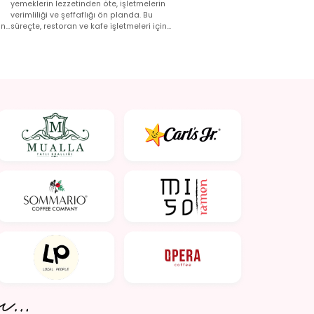
Gerekenler
yemeklerin lezzetinden öte, işletmelerin
verimliliği ve şeffaflığı ön planda. Bu
on
süreçte, restoran ve kafe işletmeleri için
hayati bir adım, yeni nesil yazarkasa POS
(ÖKC) sistemlerinin zorunlu hale
gelmesidir..