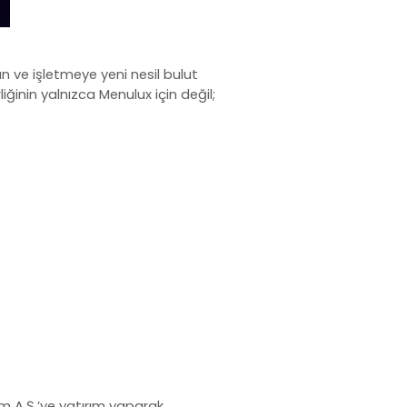
an ve işletmeye yeni nesil bulut
rliğinin yalnızca
Menulux
için değil;
ım A.Ş.’ye yatırım yaparak