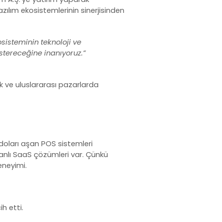
azılım ekosistemlerinin sinerjisinden
osisteminin teknoloji ve
tereceğine inanıyoruz.”
k ve uluslararası pazarlarda
 doları aşan
POS sistemleri
anlı SaaS çözümleri var. Çünkü
eneyimi.
h etti.