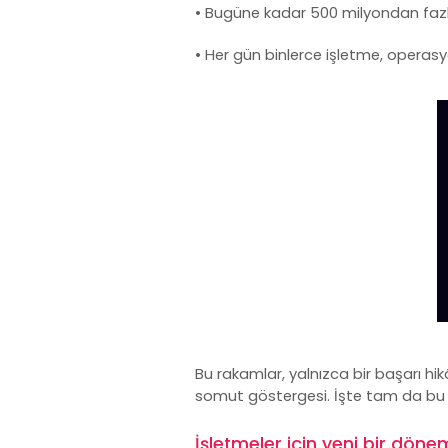
• Bugüne kadar 500 milyondan fazla
• Her gün binlerce işletme, operas
Bu rakamlar, yalnızca bir başarı hi
somut göstergesi. İşte tam da bu g
İşletmeler için yeni bir döne