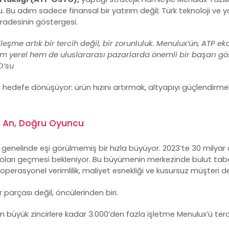
u. Bu adım sadece finansal bir yatırım değil; Türk teknoloji ve y
iradesinin göstergesi.
eşme artık bir tercih değil, bir zorunluluk. Menulux’ün, ATP ek
m yerel hem de uluslararası pazarlarda önemli bir başarı gös
O’su
r hedefe dönüşüyor: ürün hızını artırmak, altyapıyı güçlendirme
 An, Doğru Oyuncu
 genelinde eşi görülmemiş bir hızla büyüyor. 2023’te 30 milyar
doları geçmesi bekleniyor. Bu büyümenin merkezinde bulut tab
aç; operasyonel verimlilik, maliyet esnekliği ve kusursuz müşteri d
arçası değil, öncülerinden biri.
n büyük zincirlere kadar 3.000’den fazla işletme Menulux’ü terci