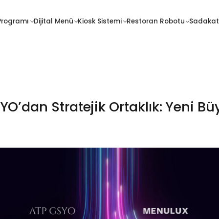
İletişim
Programı
Dijital Menü
Kiosk Sistemi
Restoran Robotu
Sadakat
Sadakat
Fiyatlar
Programı
O’dan Stratejik Ortaklık: Yeni Bü