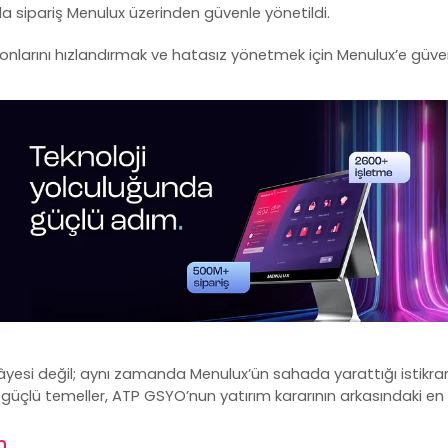
 sipariş Menulux üzerinden güvenle yönetildi.
yonlarını hızlandırmak ve hatasız yönetmek için Menulux’e güve
kâyesi değil; aynı zamanda Menulux’ün sahada yarattığı istikra
üçlü temeller, ATP GSYO’nun yatırım kararının arkasındaki en 
m