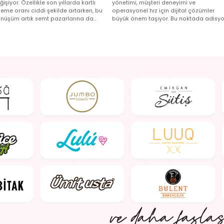
ğişiyor. Özellikle son yıllarda kartlı
yönetimi, müşteri deneyimi ve
eme oranı ciddi şekilde artarken, bu
operasyonel hız için dijital çözümler
nüşüm artık semt pazarlarına da
büyük önem taşıyor. Bu noktada adisy
şınıyor. 15 Ağustos 2025 itibarıyla
programı kullanmak, hem işletmecilerin
zarlarda POS cihazı kullanımı zorunlu
hem de personelin işini büyük ölçüde
le geliyor...
kolaylaştırır...