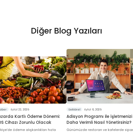
Diğer Blog Yazıları
aber
Eylül 22, 2025
Sektörel
Eylül 6, 2025
azarda Kartlı Ödeme Dönemi:
Adisyon Programı ile İşletmenizi
OS Cihazı Zorunlu Olacak
Daha Verimli Nasıl Yönetirsiniz?
rkiye’de ödeme alışkanlıkları hızla
Günümüzde restoran ve kafelerde sipar