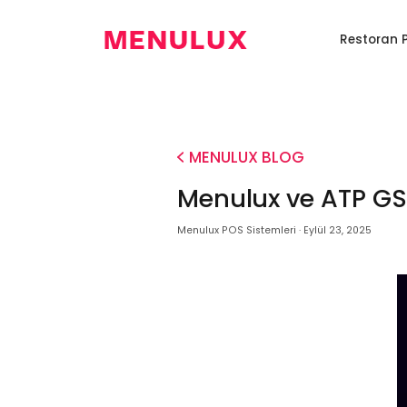
EN
Anasayfa
Restoran 
Restoran
Dijital
Kiosk
Restoran
Programı
Menü
Sistemi
Robotu
0850
346
6586
MENULUX BLOG
Menulux ve ATP GSY
Menulux POS Sistemleri · Eylül 23, 2025