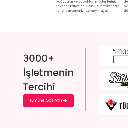
poğaçalar ve sabahları müşterilerinizi
de
çekecek kahveler… Belki uzun zamandır
öd
kendi pastanenizi açmayı hayal
dö
ediyorsunuz. Ancak “nereden
ta
başlamalıyım?”, “hangi belgeler gerekli?”
pa
veya “maliyeti ne kadar olur?” gibi
ha
sorular...
3000+
İşletmenin
Tercihi
Tümüne Göz Atın