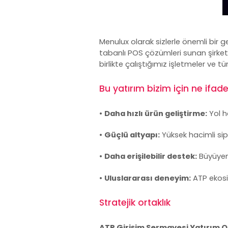
Menulux olarak sizlerle önemli bir g
tabanlı
POS çözümleri
sunan şirket
birlikte çalıştığımız işletmeler ve
Bu yatırım bizim için ne ifad
•
Daha hızlı ürün geliştirme:
Yol h
•
Güçlü altyapı:
Yüksek hacimli sip
•
Daha erişilebilir destek:
Büyüyen 
•
Uluslararası deneyim:
ATP ekosis
Stratejik ortaklık
ATP Girişim Sermayesi Yatırım O