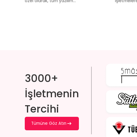
özel olarak, tüm yazılım...
işletmelere
3000+
İşletmenin
Tercihi
Tümüne Göz Atın