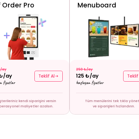
f Order Pro
Menuboard
₺/ay
250 ₺/ay
 ₺/ay
125 ₺/ay
Teklif Al
Teklif
n fiyatlar
başlayan fiyatlar
terileriniz kendi siparişini versin
Tüm menülerini tek tıkla yöne
perasyonel maliyetler azalsın.
ve siparişleri hızlandırın.