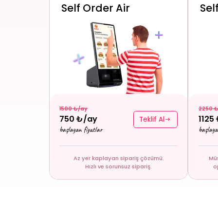
Self Order Air
Sel
1500 ₺/ay
2250 
750 ₺/ay
1125
Teklif Al
başlayan fiyatlar
başlaya
Az yer kaplayan sipariş çözümü.
Müş
Hızlı ve sorunsuz sipariş.
o