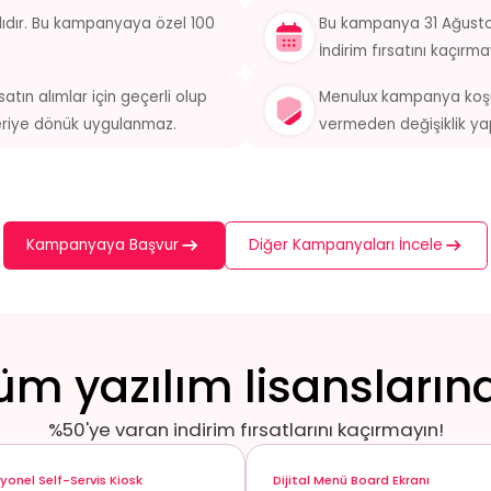
lıdır. Bu kampanyaya özel 100
Bu kampanya 31 Ağustos
İndirim fırsatını kaçırma
ın alımlar için geçerli olup
Menulux kampanya koşu
riye dönük uygulanmaz.
vermeden değişiklik yap
Kampanyaya Başvur
Diğer Kampanyaları İncele
üm yazılım lisansların
%50'ye varan indirim fırsatlarını kaçırmayın!
yonel Self-Servis Kiosk
Dijital Menü Board Ekranı