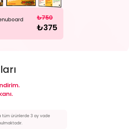
₺750
Menuboard
₺375
:
ları
ndirim.
kanı.
tüm ürünlerde 3 ay vade
nulmaktadır.