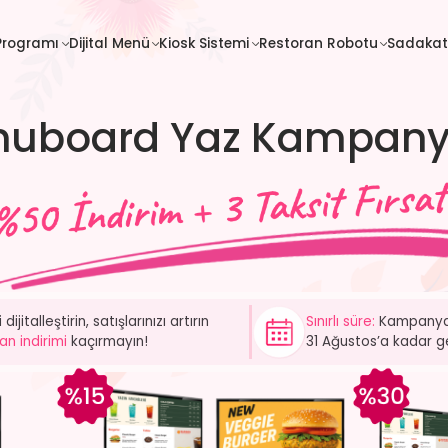
İletişim
Programı
Dijital Menü
Kiosk Sistemi
Restoran Robotu
Sadakat
Sadakat
Fiyatlar
Programı
uboard Yaz Kampany
Sınırlı süre:
Kampany
dijitalleştirin, satışlarınızı artırın
31 Ağustos’a kadar g
n indirimi
kaçırmayın!