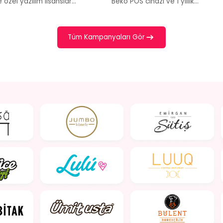
 özel yazılım lisanslar...
Beko POS cihazı ve 1 yıllık...
Tüm Kampanyaları Gör