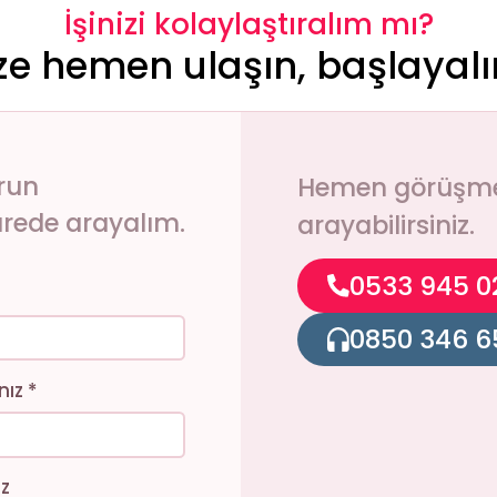
İşinizi kolaylaştıralım mı?
ze hemen ulaşın, başlayal
run
Hemen görüşmek
sürede arayalım.
arayabilirsiniz.
0533 945 0
0850 346 6
ız *
iz