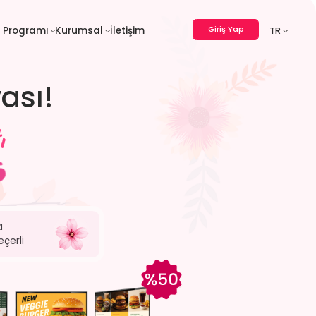
Giriş Yap
 Programı
Kurumsal
İletişim
TR
ası!
a
eçerli