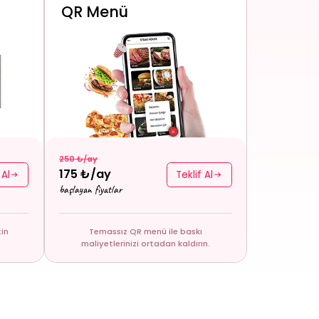
QR Menü
250 ₺/ay
175 ₺/ay
 Al
Teklif Al
başlayan fiyatlar
tin
Temassız QR menü ile baskı
maliyetlerinizi ortadan kaldırın.