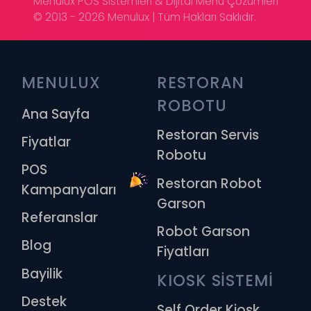
Menulux POS Sistemleri & Dijital Menü Çözümleri
© 2013 - 2026 Menulux | Tüm Hakları Saklıdır.
MENULUX
RESTORAN 
ROBOTU
Ana Sayfa
Restoran Servis
Fiyatlar
Robotu
POS
Restoran Robot
Kampanyaları
Garson
Referanslar
Robot Garson
Blog
Fiyatları
Bayilik
KIOSK SİSTEMİ
Destek
Self Order Kiosk