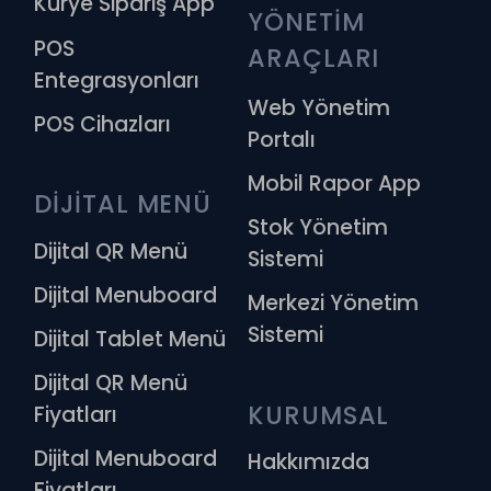
Kurye Sipariş App
YÖNETİM 
POS
ARAÇLARI
Entegrasyonları
Web Yönetim
POS Cihazları
Portalı
Mobil Rapor App
DİJİTAL MENÜ
Stok Yönetim
Dijital QR Menü
Sistemi
Dijital Menuboard
Merkezi Yönetim
Sistemi
Dijital Tablet Menü
Dijital QR Menü
KURUMSAL
Fiyatları
Dijital Menuboard
Hakkımızda
Fiyatları