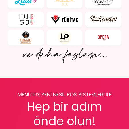
MENULUX YENİ NESİL POS SİSTEMLERİ İLE
Hep bir adım
önde olun!