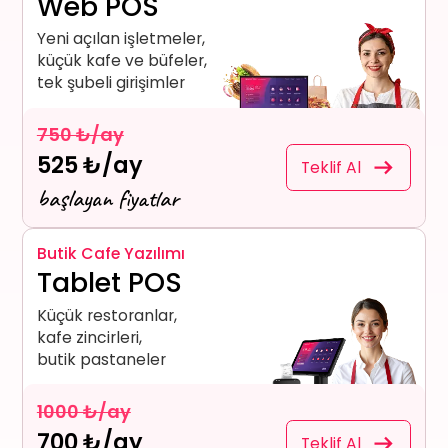
Web POS
Yeni açılan işletmeler,
küçük kafe ve büfeler,
tek şubeli girişimler
750 ₺/ay
525 ₺/ay
Teklif Al
başlayan fiyatlar
Butik Cafe Yazılımı
Tablet POS
Küçük restoranlar,
kafe zincirleri,
butik pastaneler
1000 ₺/ay
700 ₺/ay
Teklif Al