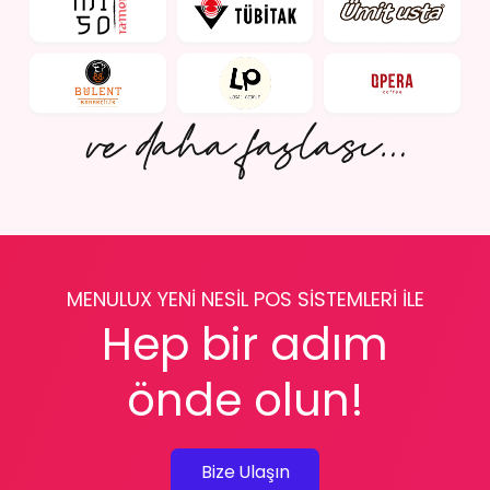
MENULUX YENİ NESİL POS SİSTEMLERİ İLE
Hep bir adım
önde olun!
Bize Ulaşın