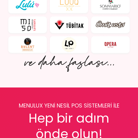
MENULUX YENİ NESİL POS SİSTEMLERİ İLE
Hep bir adım
önde olun!