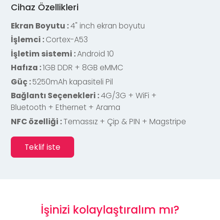
Cihaz Özellikleri
Ekran Boyutu :
4" inch ekran boyutu
İşlemci :
Cortex-A53
İşletim sistemi :
Android 10
Hafıza :
1GB DDR + 8GB eMMC
Güç :
5250mAh kapasiteli Pil
Bağlantı Seçenekleri :
4G/3G + WiFi +
Bluetooth + Ethernet + Arama
NFC özelliği :
Temassız + Çip & PIN + Magstripe
Teklif iste
İşinizi kolaylaştıralım mı?