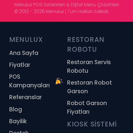
Menulux POS Sistemleri & Dijital Menü Çözümleri
© 2013 - 2026 Menulux | Tüm Hakları Saklıdır.
MENULUX
RESTORAN 
ROBOTU
Ana Sayfa
Restoran Servis
Fiyatlar
Robotu
POS
Restoran Robot
Kampanyaları
Garson
Referanslar
Robot Garson
Blog
Fiyatları
Bayilik
KIOSK SİSTEMİ