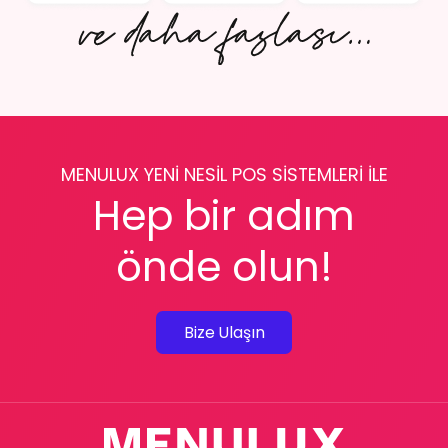
MENULUX YENİ NESİL POS SİSTEMLERİ İLE
Hep bir adım
önde olun!
Bize Ulaşın