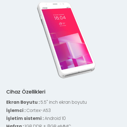
Cihaz Özellikleri
Ekran Boyutu :
5.5" inch ekran boyutu
İşlemci :
Cortex-A53
İşletim sistemi :
Android 10
Hafıza :
1GB DDR + 8GB eMMC