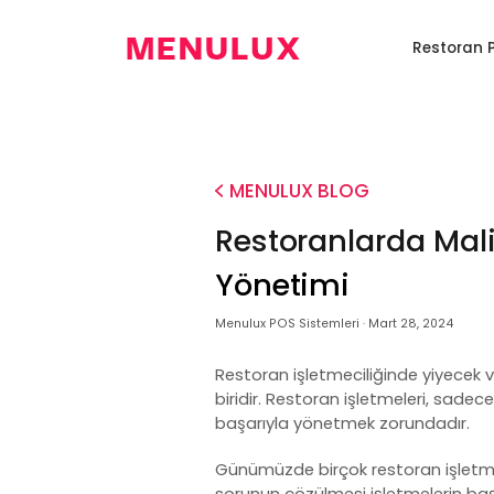
EN
Anasayfa
Restoran 
Restoran
Dijital
Kiosk
Restoran
Programı
Menü
Sistemi
Robotu
0850
346
6586
MENULUX BLOG
Restoranlarda Mali
Yönetimi
Menulux POS Sistemleri · Mart 28, 2024
Restoran işletmeciliğinde yiyecek ve
biridir. Restoran işletmeleri, sad
başarıyla yönetmek zorundadır.
Günümüzde birçok restoran işletmesi,
sorunun çözülmesi işletmelerin başar