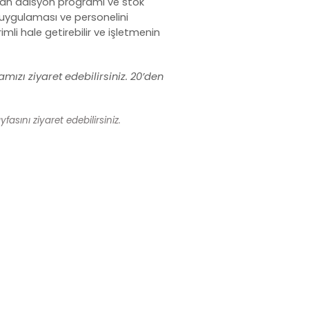
toran adisyon programı ve
stok
ni uygulaması ve personelini
mli hale getirebilir ve işletmenin
mızı ziyaret edebilirsiniz. 20’den
fasını ziyaret edebilirsiniz.