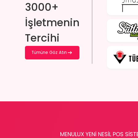
3000+
İşletmenin
Tercihi
Tümüne Göz Atın
MENULUX YENİ NESİL POS SİSTE