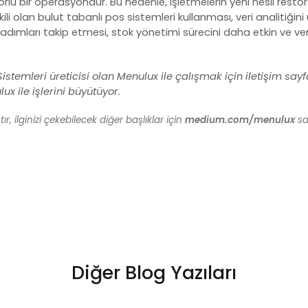
orlu bir operasyondur. Bu nedenle, işletmelerin yeni nesil res
tkili olan bulut tabanlı pos sistemleri kullanması, veri analitiği
adımları takip etmesi, stok yönetimi sürecini daha etkin ve veri
istemleri
üreticisi olan Menulux ile çalışmak için
iletişim
sayfa
x ile işlerini büyütüyor.
, ilginizi çekebilecek diğer başlıklar için
medium.com/menulux
say
Diğer Blog Yazıları