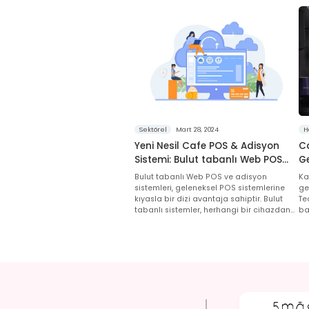
Sektörel
Mart 28, 2024
H
Yeni Nesil Cafe POS & Adisyon
C
Sistemi: Bulut tabanlı Web POS
Ge
Sisteminin Temel Özellikleri
Ba
Bulut tabanlı Web POS ve adisyon
Ka
K
sistemleri, geleneksel POS sistemlerine
ge
kıyasla bir dizi avantaja sahiptir. Bulut
Te
tabanlı sistemler, herhangi bir cihazdan
ba
internet bağlantısıyla erişilebilirler.