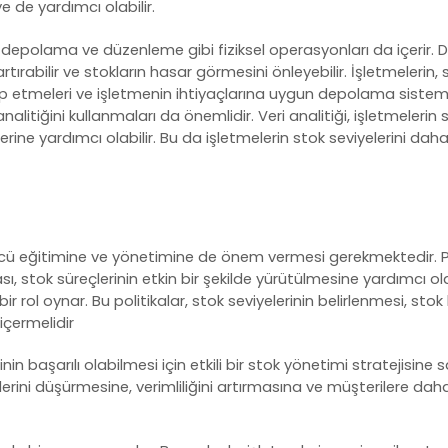
 de yardımcı olabilir.
depolama ve düzenleme gibi fiziksel operasyonları da içerir.
artırabilir ve stokların hasar görmesini önleyebilir. İşletmele
 etmeleri ve işletmenin ihtiyaçlarına uygun depolama sistemler
alitiğini kullanmaları da önemlidir. Veri analitiği, işletmelerin
ine yardımcı olabilir. Bu da işletmelerin stok seviyelerini daha
ücü eğitimine ve yönetimine de önem vermesi gerekmektedir. 
ı, stok süreçlerinin etkin bir şekilde yürütülmesine yardımcı ola
bir rol oynar. Bu politikalar, stok seviyelerinin belirlenmesi, sto
 içermelidir
nin başarılı olabilmesi için etkili bir stok yönetimi stratejisin
lerini düşürmesine, verimliliğini artırmasına ve müşterilere da