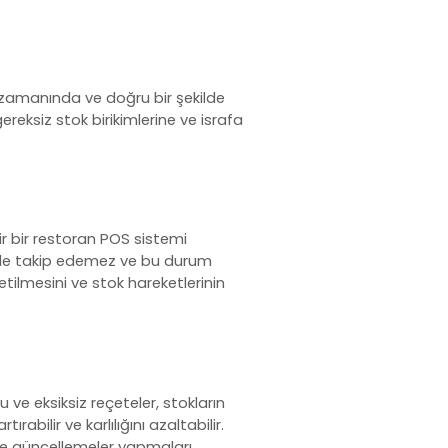
n zamanında ve doğru bir şekilde
reksiz stok birikimlerine ve israfa
r bir
restoran POS sistemi
ilde takip edemez ve bu durum
netilmesini ve stok hareketlerinin
 ve eksiksiz reçeteler, stokların
abilir ve karlılığını azaltabilir.
nde güncellemeler yapmaları