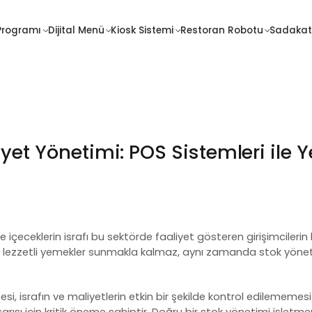
İletişim
Programı
Dijital Menü
Kiosk Sistemi
Restoran Robotu
Sadakat
Sadakat
Fiyatlar
Programı
yet Yönetimi: POS Sistemleri ile Y
 içeceklerin israfı bu sektörde faaliyet gösteren girişimcilerin
ece lezzetli yemekler sunmakla kalmaz, aynı zamanda
stok yöne
 israfın ve maliyetlerin etkin bir şekilde kontrol edilememesi g
ısı için kritik öneme sahiptir. Doğru bir
stok yönetimi
işletmeni