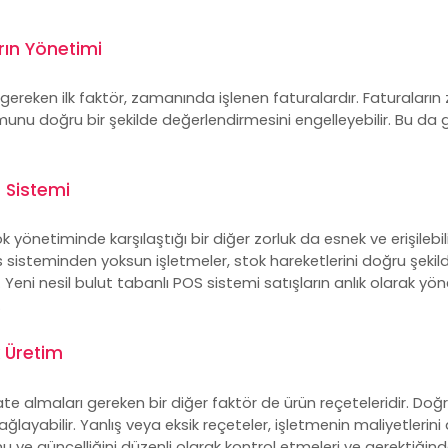
rın Yönetimi
gereken ilk faktör, zamanında işlenen faturalardır. Faturaları
nu doğru bir şekilde değerlendirmesini engelleyebilir. Bu da ge
) Sistemi
 yönetiminde karşılaştığı bir diğer zorluk da esnek ve erişilebili
s sisteminden yoksun işletmeler, stok hareketlerini doğru şek
lir. Yeni nesil bulut tabanlı POS sistemi satışların anlık olarak yö
.
 Üretim
e almaları gereken bir diğer faktör de ürün reçeteleridir. Doğru
yabilir. Yanlış veya eksik reçeteler, işletmenin maliyetlerini artır
nu ve güncelliğini düzenli olarak kontrol etmeleri ve gerektiği