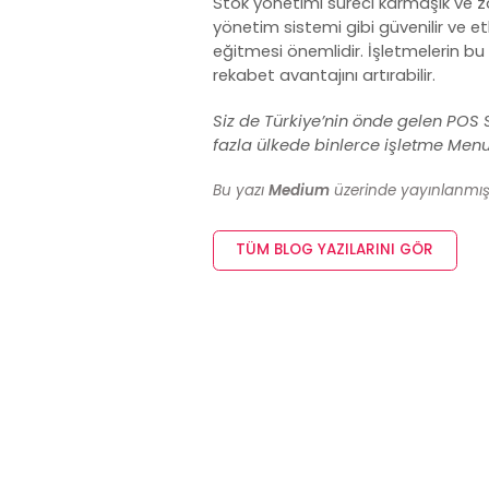
Stok yönetimi süreci karmaşık ve z
yönetim sistemi
gibi güvenilir ve e
eğitmesi önemlidir. İşletmelerin bu 
rekabet avantajını artırabilir.
Siz de Türkiye’nin önde gelen
POS S
fazla ülkede binlerce işletme Menulu
Bu yazı
Medium
üzerinde yayınlanmıştır
TÜM BLOG YAZILARINI GÖR