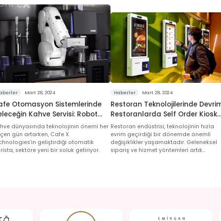
aberler
Mart 28, 2024
Haberler
Mart 28, 2024
afe Otomasyon Sistemlerinde
Restoran Teknolojilerinde Devrim
leceğin Kahve Servisi: Robot
Restoranlarda Self Order Kiosk
rista ile Saatte 120 Fincan
Sipariş Sistemlerinin Yükselişi
hve dünyasında teknolojinin önemi her
Restoran endüstrisi, teknolojinin hızla
ahve
çen gün artarken, Cafe X
evrim geçirdiği bir dönemde önemli
chnologies’in geliştirdiği otomatik
değişiklikler yaşamaktadır. Geleneksel
rista, sektöre yeni bir soluk getiriyor.
sipariş ve hizmet yöntemleri artık
müşterilerin beklentilerini karşılamakta
yetersiz kalıyor.