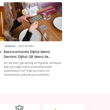
Sektörel
Mart 28, 2024
:
Restoranlarda Dijital Menü
Devrimi: Dijital QR Menü ile
Etkileyici Sunumlar, Müşteri
Siz de eski, yıpranmış ve hijyenik olmayan
Memnuniyeti ve Verimlilik
eski tip kağıt menü masraflarından
sıkılmadınız mı? Peki ya menü ve
ürünlerinizin yüksek çözünürlüklü
fotoğraflarını müşterilerinize sunmak
istemez miydiniz?