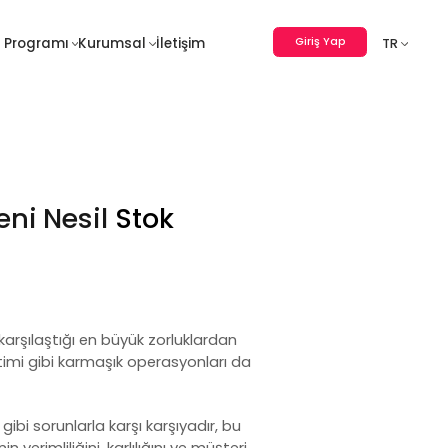
Giriş Yap
 Programı
Kurumsal
İletişim
TR
eni Nesil
Stok
 karşılaştığı en büyük zorluklardan
timi
gibi karmaşık operasyonları da
ibi sorunlarla karşı karşıyadır, bu
n verimliliğini, karlılığını ve müşteri