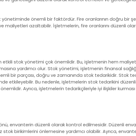
ok yönetiminde önemli bir faktördür. Fire oranlarının doğru bir şe
ve maliyetleri azaltabilir. İşletmelerin, fire oranlarını düzenli ola
 etkili
stok yönetimi
çok önemlidir. Bu, işletmenin hem maliye
masına yardımcı olur. Stok yönetimi, işletmenin finansal sağlığı
i bir parçası, doğru ve zamanında stok tedarikidir. Stok tedar
e etkileyebilir. Bu nedenle, işletmelerin stok tedarikini düzen
emlidir. Ayrıca, işletmelerin tedarikçileriyle iyi ilişkiler kurması
nü, envanterin düzenli olarak kontrol edilmesidir. Düzenli envan
z stok birikimlerini önlemesine yardımcı olabilir. Ayrıca, envanter