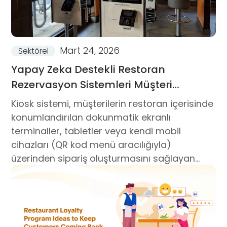
Mart 24, 2026
Sektörel
Yapay Zeka Destekli Restoran
Rezervasyon Sistemleri Müşteri
Gelmemelerini Nasıl Azaltır?
Kiosk sistemi, müşterilerin restoran içerisinde
konumlandırılan dokunmatik ekranlı
terminaller, tabletler veya kendi mobil
cihazları (QR kod menü aracılığıyla)
üzerinden sipariş oluşturmasını sağlayan
dijital platformlardır. Self servis kiosk
uygulamaları...