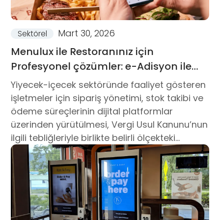
Mart 30, 2026
Sektörel
Menulux ile Restoranınız için
Profesyonel çözümler: e-Adisyon ile
Dijital Arşiv Dönemi
Yiyecek-içecek sektöründe faaliyet gösteren
işletmeler için sipariş yönetimi, stok takibi ve
ödeme süreçlerinin dijital platformlar
üzerinden yürütülmesi, Vergi Usul Kanunu’nun
ilgili tebliğleriyle birlikte belirli ölçekteki
işletmeler için yasal bir...